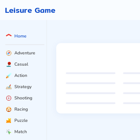
Leisure Game
Home
Adventure
Boat Hitting Out
Casual
Adventure
Frankenstein
Fut
Action
Adventure
Mika Candy Adventure
Res
★
★
★
★
★
Adventure
Wall of Doom
Strategy
★
★
★
★
★
Adventure
Shooting
★
★
★
★
★
Racing
★
★
★
★
★
Puzzle
Match